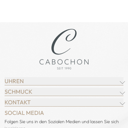
UHREN
SCHMUCK
BREITLING
KONTAKT
CHOPARD
JUWELIER CABOCHON
SOCIAL MEDIA
IWC SCHAFFHAUSEN
CHOPARD
Adresse:
Folgen Sie uns in den Sozialen Medien und lassen Sie sich
Juwelier Cabochon
JACOB & CO.
DEMEGLIO