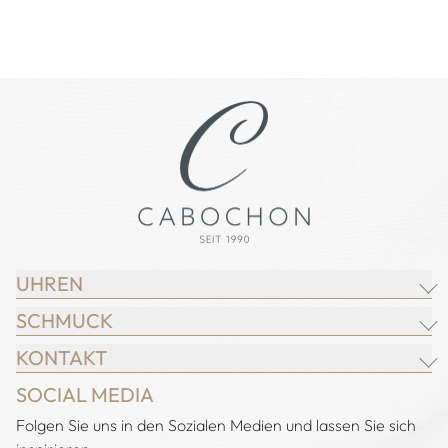
UHREN
SCHMUCK
BREITLING
KONTAKT
CHOPARD
JUWELIER CABOCHON
SOCIAL MEDIA
IWC SCHAFFHAUSEN
CHOPARD
Adresse:
Folgen Sie uns in den Sozialen Medien und lassen Sie sich
Juwelier Cabochon
JACOB & CO.
DEMEGLIO