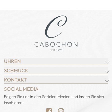
UHREN
SCHMUCK
BREITLING
KONTAKT
CHOPARD
JUWELIER CABOCHON
SOCIAL MEDIA
IWC SCHAFFHAUSEN
CHOPARD
Adresse:
Folgen Sie uns in den Sozialen Medien und lassen Sie sich
Juwelier Cabochon
JACOB & CO.
DEMEGLIO
inspirieren:
Alstertal EKZ, Heegbarg 31
LONGINES
FOPE
22391 Hamburg