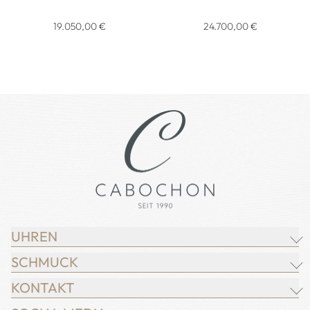
Pomellato Iconica Armreif, Ref: PBC1001O7000000VA, Prei
Pomellato Iconica Armreif,
19.050,00 €
24.700,00 €
UHREN
SCHMUCK
BREITLING
KONTAKT
CHOPARD
JUWELIER CABOCHON