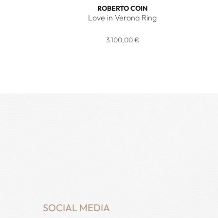
ROBERTO COIN
Love in Verona Ring
 Ref: ADR777RI3725_Y, Preis: 5.800,00 €
Roberto Coin Love in Verona Ring, Ref: ADR88
3.100,00 €
SOCIAL MEDIA