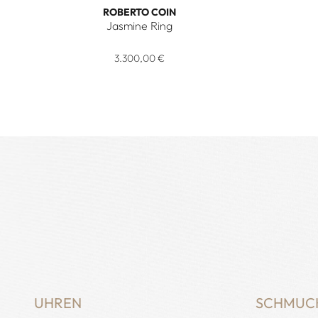
ROBERTO COIN
Jasmine Ring
Roberto Coin Jasmine Ring, Ref: ADR777RI3646_Y, Pr
Roberto 
3.300,00 €
UHREN
SCHMUC