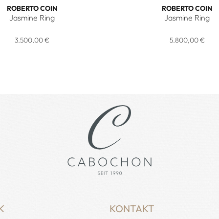
ROBERTO COIN
ROBERTO COIN
Jasmine Ring
Jasmine Ring
eis: 3.300,00 €
Coin Jasmine Ring, Ref: ADV777RI3646_Y, Preis: 3.500,00 €
Roberto Coin Jasmine Ring,
3.500,00 €
5.800,00 €
K
KONTAKT