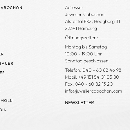
Adresse:
CABOCHON
Juwelier Cabochon
Alstertal EKZ, Heegbarg 31
22391 Hamburg
Öffnungszeiten:
Montag bis Samstag
10:00 - 19:00 Uhr
ER
Sonntag geschlossen
 BAUER
Telefon: 040 - 60 82 46 98
ER
Mobil: +49 151 54 01 05 80
Fax: 040 - 60 82 13 20
info@juweliercabochon.com
O
MOLLI
NEWSLETTER
OIN