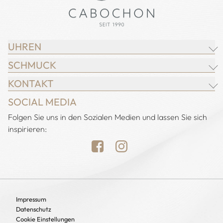
UHREN
SCHMUCK
BREITLING
KONTAKT
CHOPARD
JUWELIER CABOCHON
SOCIAL MEDIA
IWC SCHAFFHAUSEN
CHOPARD
Adresse:
Folgen Sie uns in den Sozialen Medien und lassen Sie sich
Juwelier Cabochon
JACOB & CO.
DEMEGLIO
inspirieren:
Alstertal EKZ, Heegbarg 31
LONGINES
FOPE
22391 Hamburg
NOMOS GLASHÜTTE
H. KRIEGER
Öffnungszeiten:
OMEGA
HEINZ MAYER
Montag bis Samstag
TUDOR
CHRISTIAN BAUER
10:00 - 19:00 Uhr
Sonntag geschlossen
UHREN
Impressum
LEO WITTWER
Datenschutz
Telefon: 040 - 60 82 46 98
MESSIKA
Cookie Einstellungen