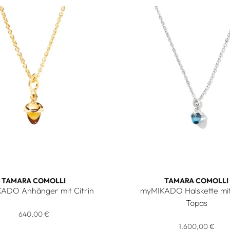
TAMARA COMOLLI
TAMARA COMOLLI
KADO Anhänger mit Citrin
myMIKADO Halskette mit
omolli MiniMIKADO Anhänger mit Citrin, Ref: P-mMC-Cit-yg, Pr
Topas
edon, Ref: P-MFL-ChAq-yg, Preis: 1.150,00 €
640,00 €
Tamara Comolli myMIKADO H
1.600,00 €