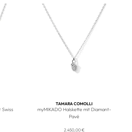
TAMARA COMOLLI
 Swiss
myMIKADO Halskette mit Diamant-
eis: 640,00 €
Pavé
alskette mit Swiss Topas, Ref: N-MM-ToSw-wg, Preis: 1.600,0
Tamara Comolli myMIKADO Halskette mit Diam
2.450,00 €