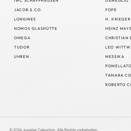
IWC SCHAFFHAUSEN
DEMEGLIO
JACOB & CO.
FOPE
LONGINES
H. KRIEGER
NOMOS GLASHÜTTE
HEINZ MAY
OMEGA
CHRISTIAN
TUDOR
LEO WITTW
UHREN
MESSIKA
POMELLAT
TAMARA CO
ROBERTO C
© 2026 Juwelier Cabochon. Alle Rechte vorbehalten.