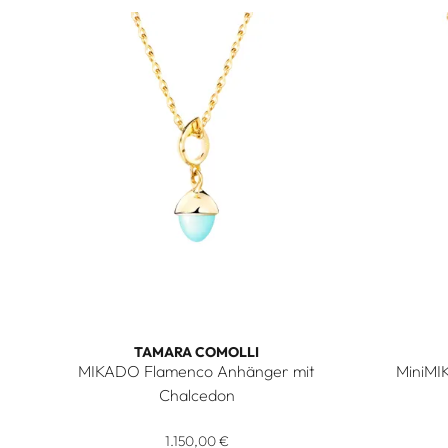
TAMARA COMOLLI
MIKADO Flamenco Anhänger mit
MiniMI
Tamara C
Chalcedon
Tamara Comolli MIKADO Flamenco Anhänger mit Chalc
1.150,00 €