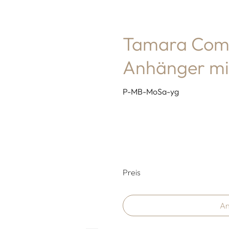
Tamara Como
Anhänger mi
P-MB-MoSa-yg
Preisinformati
Preis
An