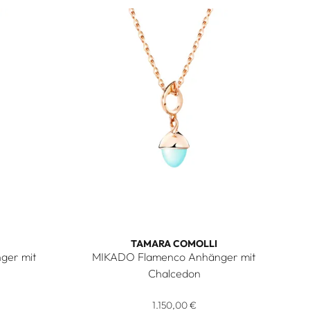
TAMARA COMOLLI
ger mit
MIKADO Flamenco Anhänger mit
Chalcedon
, Preis: 2.450,00 €
enco Anhänger mit Turmalin, Ref: P-MFL-TuRo-rg, Preis: 3.3
Tamara Comolli MIKADO Flamenco Anhänger mi
1.150,00 €