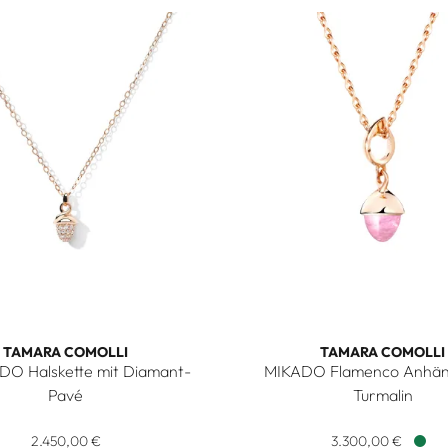
TAMARA COMOLLI
TAMARA COMOLLI
O Halskette mit Diamant-
MIKADO Flamenco Anhän
Pavé
Turmalin
 Ref: P-MFL-Tur-rg, Preis: 1.800,00 €
omolli myMIKADO Halskette mit Diamant-Pavé, Ref: N-MM-p-rg
Tamara Comolli MIKADO Flam
2.450,00 €
3.300,00 €