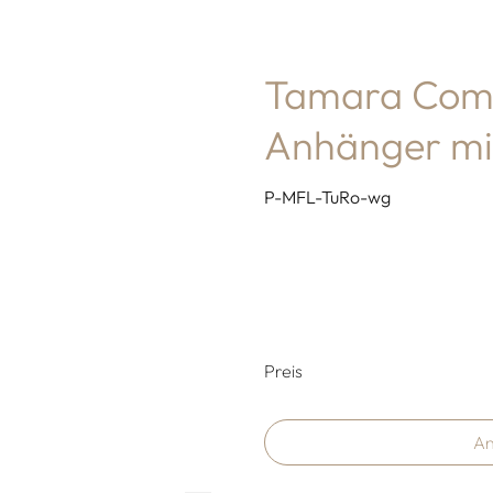
Tamara Com
Anhänger mi
P-MFL-TuRo-wg
Preisinformati
Preis
An