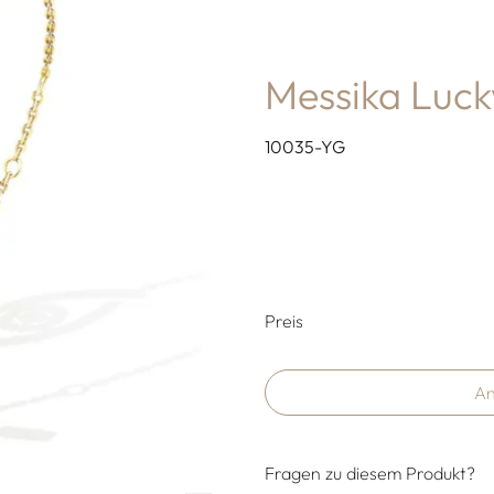
Messika Luc
10035-YG
Preisinformati
Preis
An
Fragen zu diesem Produkt?