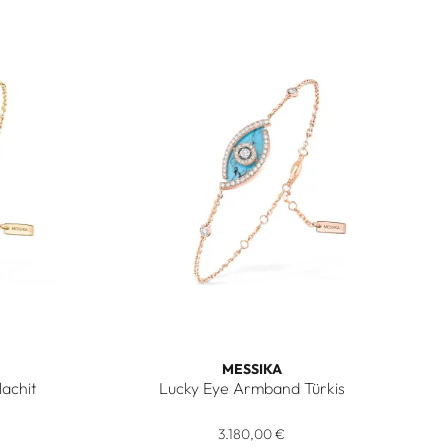
MESSIKA
achit
Lucky Eye Armband Türkis
alachit, Ref: 12888-YG, Preis: 3.180,00 €
Messika Lucky Eye Armband Türkis, Ref: 12953-
3.180,00 €